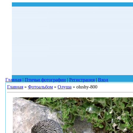
Главная
|
Птичьи фотографии
|
Регистрация
|
Вход
Главная
»
Фотоальбом
»
Олуша
» olushy-800