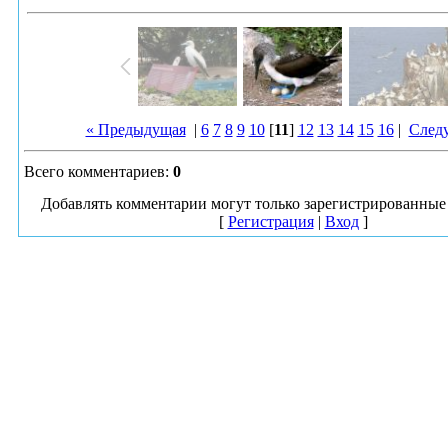
« Предыдущая
|
6
7
8
9
10
[
11
]
12
13
14
15
16
|
След
Всего комментариев
:
0
Добавлять комментарии могут только зарегистрированные 
[
Регистрация
|
Вход
]