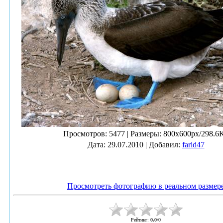
Просмотров
: 5477 |
Размеры
: 800x600px/298.6
Дата
: 29.07.2010 |
Добавил
:
farid47
Просмотреть фотографию в реальном размер
Рейтинг
:
0.0
/
0