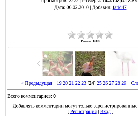
Просмотров
: 2222 |
Размеры
: 144x108px/18.8
Дата
: 06.02.2010 |
Добавил
:
farid47
Рейтинг
:
0.0
/
0
« Предыдущая
|
19
20
21
22
23
[
24
]
25
26
27
28
29
|
Сл
Всего комментариев
:
0
Добавлять комментарии могут только зарегистрированные 
[
Регистрация
|
Вход
]